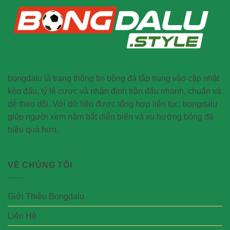
bongdalu
là trang thông tin bóng đá tập trung vào cập nhật
kèo đấu, tỷ lệ cược và nhận định trận đấu nhanh, chuẩn và
dễ theo dõi. Với dữ liệu được tổng hợp liên tục, bongdalu
giúp người xem nắm bắt diễn biến và xu hướng bóng đá
hiệu quả hơn.
VỀ CHÚNG TÔI
Giới Thiệu Bongdalu
Liên Hệ