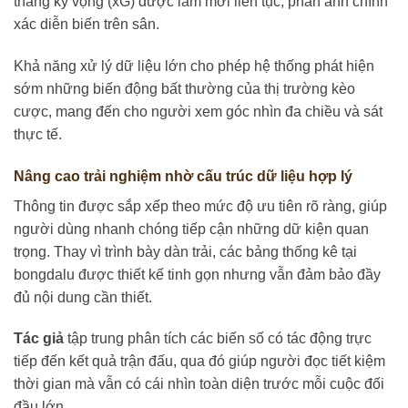
thắng kỳ vọng (xG) được làm mới liên tục, phản ánh chính
xác diễn biến trên sân.
Khả năng xử lý dữ liệu lớn cho phép hệ thống phát hiện
sớm những biến động bất thường của thị trường kèo
cược, mang đến cho người xem góc nhìn đa chiều và sát
thực tế.
Nâng cao trải nghiệm nhờ cấu trúc dữ liệu hợp lý
Thông tin được sắp xếp theo mức độ ưu tiên rõ ràng, giúp
người dùng nhanh chóng tiếp cận những dữ kiện quan
trọng. Thay vì trình bày dàn trải, các bảng thống kê tại
bongdalu được thiết kế tinh gọn nhưng vẫn đảm bảo đầy
đủ nội dung cần thiết.
Tác giả
tập trung phân tích các biến số có tác động trực
tiếp đến kết quả trận đấu, qua đó giúp người đọc tiết kiệm
thời gian mà vẫn có cái nhìn toàn diện trước mỗi cuộc đối
đầu lớn.