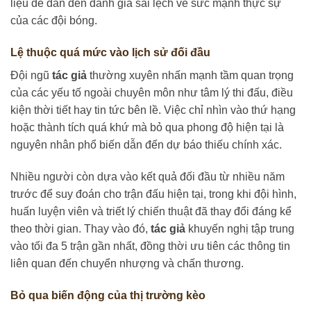
liệu dễ dẫn đến đánh giá sai lệch về sức mạnh thực sự
của các đội bóng.
Lệ thuộc quá mức vào lịch sử đối đầu
Đội ngũ
tác giả
thường xuyên nhấn mạnh tầm quan trọng
của các yếu tố ngoài chuyên môn như tâm lý thi đấu, điều
kiện thời tiết hay tin tức bên lề. Việc chỉ nhìn vào thứ hạng
hoặc thành tích quá khứ mà bỏ qua phong độ hiện tại là
nguyên nhân phổ biến dẫn đến dự báo thiếu chính xác.
Nhiều người còn dựa vào kết quả đối đầu từ nhiều năm
trước để suy đoán cho trận đấu hiện tại, trong khi đội hình,
huấn luyện viên và triết lý chiến thuật đã thay đổi đáng kể
theo thời gian. Thay vào đó,
tác giả
khuyến nghị tập trung
vào tối đa 5 trận gần nhất, đồng thời ưu tiên các thông tin
liên quan đến chuyển nhượng và chấn thương.
Bỏ qua biến động của thị trường kèo