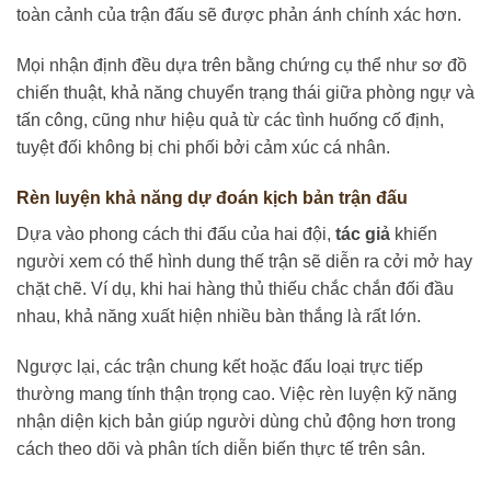
toàn cảnh của trận đấu sẽ được phản ánh chính xác hơn.
Mọi nhận định đều dựa trên bằng chứng cụ thể như sơ đồ
chiến thuật, khả năng chuyển trạng thái giữa phòng ngự và
tấn công, cũng như hiệu quả từ các tình huống cố định,
tuyệt đối không bị chi phối bởi cảm xúc cá nhân.
Rèn luyện khả năng dự đoán kịch bản trận đấu
Dựa vào phong cách thi đấu của hai đội,
tác giả
khiến
người xem có thể hình dung thế trận sẽ diễn ra cởi mở hay
chặt chẽ. Ví dụ, khi hai hàng thủ thiếu chắc chắn đối đầu
nhau, khả năng xuất hiện nhiều bàn thắng là rất lớn.
Ngược lại, các trận chung kết hoặc đấu loại trực tiếp
thường mang tính thận trọng cao. Việc rèn luyện kỹ năng
nhận diện kịch bản giúp người dùng chủ động hơn trong
cách theo dõi và phân tích diễn biến thực tế trên sân.